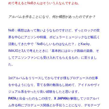
めて考えるとNoBさんはそういう人なんですよね。
アルバムを作ることになり、何か構想があったのですか？
NoB：構想はあって無いようなものですけど、ずっとロックの世
界を中心にアニソンや特撮、ポピュラーミュージックなど幅広く
活動してきた中で「NoBらしいものはなんだ？」とKacky、
IMAJOと3人で考えたときに「基本的にはロック路線の楽曲、そ
してアニソンファンにも受け入れてもらえるもの」に至りまし
た。
1stアルバムをリリースしてからですが僕もプロデュースの仕事
をやるようになり、育てる側の勉強もし始めて、アイドルやヴィ
ジュアル系をやったり良い経験をしたと思います。
PATA
と出会ったのもこの頃で、
X JAPAN
が解散してソロアルバ
ム作る時にプロデュース関係とか手伝うことになり、デモテープ