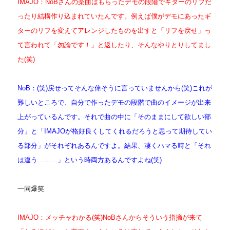
IMAJO：NoBさんの楽曲はもらったデモの段階でギターのリフだ
ったり結構作り込まれていたんです。例えば僕がデモにあったギ
ターのリフを変えてアレンジしたものを出すと「リフを戻せ」っ
て言われて「勿論です！」と返したり、そんなやりとりしてまし
た(笑)
NoB：(笑)戻せってそんな偉そうに言っていませんから(笑)
これが
難しいところで、自分で作ったデモの段階で曲のイメージが出来
上がっているんです。それで曲の中に「そのままにして欲しい部
分」と「IMAJOが格好良くしてくれるだろうと思って期待してい
る部分」がそれぞれあるんですよ。結果、凄くハマる時と「それ
は違う………」という時両方あるんですよね(笑)
一同爆笑
IMAJO：メッチャわかる(笑)NoBさんからそういう指摘が来て