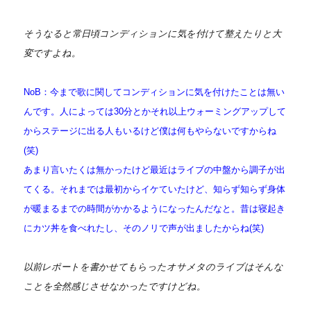
そうなると常日頃コンディションに気を付けて整えたりと大
変ですよね。
NoB：今まで歌に関してコンディションに気を付けたことは無い
んです。人によっては30分とかそれ以上ウォーミングアップして
からステージに出る人もいるけど僕は何もやらないですからね
(笑)
あまり言いたくは無かったけど最近はライブの中盤から調子が出
てくる。それまでは最初からイケていたけど、知らず知らず身体
が暖まるまでの時間がかかるようになったんだなと。昔は寝起き
にカツ丼を食べれたし、そのノリで声が出ましたからね(笑)
以前レポートを書かせてもらったオサメタのライブはそんな
ことを全然感じさせなかったですけどね。