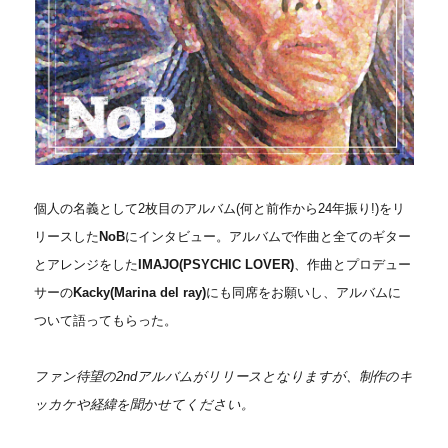
個人の名義として2枚目のアルバム(何と前作から24年振り!)をリ
リースした
NoB
にインタビュー。アルバムで作曲と全てのギター
とアレンジをした
IMAJO(PSYCHIC LOVER)
、作曲とプロデュー
サーの
Kacky(Marina del ray)
にも同席をお願いし、アルバムに
ついて語ってもらった。
ファン待望の2ndアルバムがリリースとなりますが、制作のキ
ッカケや経緯を聞かせてください。