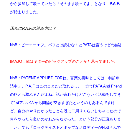
から参加して歌っていたら「そのまま歌ってよ」となり、
P.A.F.
が始まりました。
因みにP.A.F.の読み方は？
NoB：ピーエーエフ。パフとは読むな！とPATAは言うけどね(笑)
IMAJO：俺はギターのピックアップのことかと思ってました。
NoB：PATENT APPLIED FORね。言葉の意味としては「特許申
請中」。P.A.F.はこのことだと取れるし、一方でPATA And Friend
の略とも取れるんだよね。話が逸れたけどこういう活動をしてき
て1stアルバムから間隔が空きすぎたというのもあるんですけ
ど、自分のやりたかったことを既に二周りくらいしちゃったので
何をやったら良いのかわからなかった、という部分が正直ありま
した。でも「ロックテイストとポップなメロディーがNoBさんで