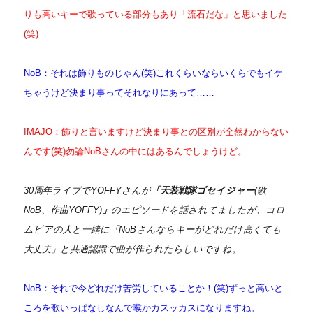
りも高いキーで歌っている部分もあり「流石だな」と思いました
(笑)
NoB：それは飾りものじゃん(笑)これくらいならいくらでもイケ
ちゃうけど決まり事ってそれなりにあって……
IMAJO：飾りと言いますけど決まり事との区別が全然わからない
んです(笑)勿論NoBさんの中にはあるんでしょうけど。
30周年ライブでYOFFYさんが
「天装戦隊ゴセイジャー
(歌
NoB、作曲YOFFY)
」
のエピソードを話されてましたが、コロ
ムビアの人と一緒に「NoBさんならキーがどれだけ高くても
大丈夫」と共通認識で曲が作られたらしいですね。
NoB：それで今どれだけ苦労していることか！(笑)ずっと高いと
ころを歌いっぱなしなんで喉かカスッカスになりますね。