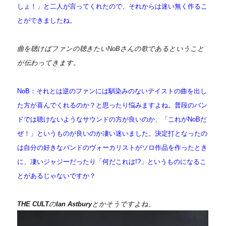
しょ！」と二人が言ってくれたので、それからは迷い無く作るこ
とができましたね。
曲を聴けばファンの聴きたいNoBさんの歌であるということ
が伝わってきます。
NoB：それとは逆のファンには馴染みのないテイストの曲を出し
た方が喜んでくれるのか？と思ったり悩みますよね。普段のバン
ドでは聴けないようなサウンドの方が良いのか、「これがNoBだ
ぜ！」というものが良いのか凄い迷いました。決定打となったの
は自分の好きなバンドのヴォーカリストがソロ作品を作ったとき
に、凄いジャジーだったり「何だこれは!?」というものになるこ
とがあるじゃないですか？
THE CULT
の
Ian Astbury
とかそうですよね。