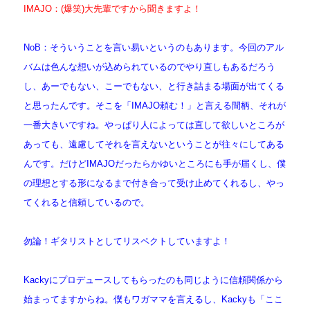
IMAJO：(爆笑)大先輩ですから聞きますよ！
NoB：そういうことを言い易いというのもあります。今回のアル
バムは色んな想いが込められているのでやり直しもあるだろう
し、あーでもない、こーでもない、と行き詰まる場面が出てくる
と思ったんです。そこを「IMAJO頼む！」と言える間柄、それが
一番大きいですね。
やっぱり人によっては直して欲しいところが
あっても、遠慮してそれを言えないということが往々にしてある
んです。だけどIMAJOだったらかゆいところにも手が届くし、僕
の理想とする形になるまで付き合って受け止めてくれるし、やっ
てくれると信頼しているので。
勿論！ギタリストとしてリスペクトしていますよ！
Kackyにプロデュースしてもらったのも同じように信頼関係から
始まってますからね。僕もワガママを言えるし、Kackyも「ここ