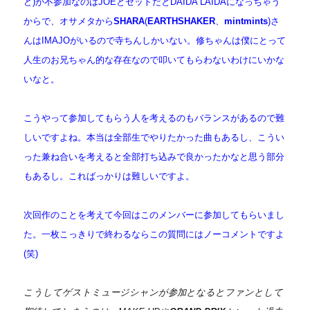
ど)が不参加なのはJOEとセットだとDAIDA LAIDAになっちゃう
からで、オサメタから
SHARA
(
EARTHSHAKER
、
mintmints
)さ
んはIMAJOがいるので寺ちんしかいない。修ちゃんは僕にとって
人生のお兄ちゃん的な存在なので叩いてもらわないわけにいかな
いなと。
こうやって参加してもらう人を考えるのもバランスがあるので難
しいですよね。本当は全部生でやりたかった曲もあるし、こうい
った兼ね合いを考えると全部打ち込みで良かったかなと思う部分
もあるし。こればっかりは難しいですよ。
次回作のことを考えて今回はこのメンバーに参加してもらいまし
た。
一枚こっきりで終わるならこの質問にはノーコメントですよ
(笑)
こうしてゲストミュージシャンが参加となるとファンとして