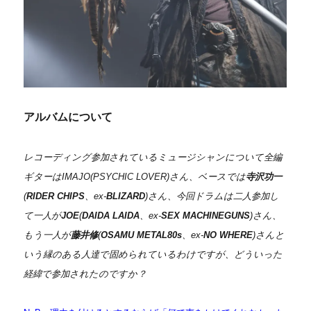
アルバムについて
レコーディング参加されているミュージシャンについて全編
ギターはIMAJO(PSYCHIC LOVER)さん、ベースでは
寺沢功一
(
RIDER CHIPS
、ex-
BLIZARD
)さん、今回ドラムは二人参加し
て
一人が
JOE
(
DAIDA LAIDA
、ex-
SEX MACHINEGUNS
)さん、
もう一人が
藤井修
(
OSAMU METAL80s
、ex-
NO WHERE
)さんと
いう縁のある人達で固められているわけですが、どういった
経緯で参加されたのですか？