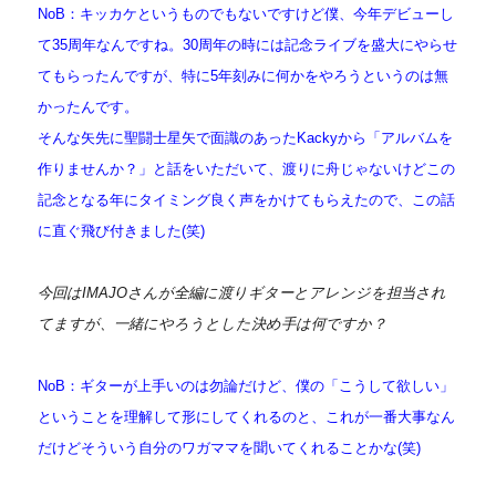
NoB：キッカケというものでもないですけど僕、今年デビューし
て35周年なんですね。30周年の時には記念ライブを盛大にやらせ
てもらったんですが、特に5年刻みに何かをやろうというのは無
かったんです。
そんな矢先に聖闘士星矢で面識のあったKackyから「アルバムを
作りませんか？」と話をいただいて、渡りに舟じゃないけどこの
記念となる年にタイミング良く声をかけてもらえたので、この話
に直ぐ飛び付きました(笑)
今回はIMAJOさんが全編に渡りギターとアレンジを担当され
てますが、一緒にやろうとした決め手は何ですか？
NoB：ギターが上手いのは勿論だけど、僕の「こうして欲しい」
ということを理解して形にしてくれるのと、これが一番大事なん
だけどそういう自分のワガママを聞いてくれることかな(笑)