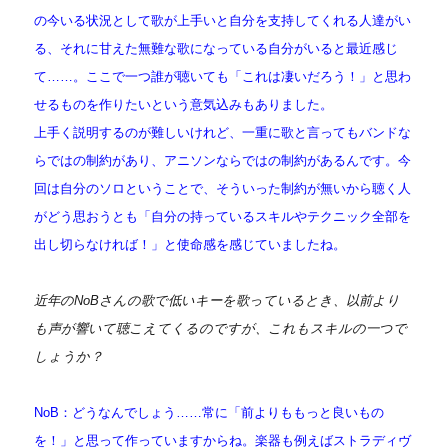
の今いる状況として歌が上手いと自分を支持してくれる人達がい
る、それに甘えた無難な歌になっている自分がいると最近感じ
て……。ここで一つ誰が聴いても「これは凄いだろう！」と思わ
せるものを作りたいという意気込みもありました。
上手く説明するのが難しいけれど、一重に歌と言ってもバンドな
らではの制約があり、アニソンならではの制約があるんです。今
回は自分のソロということで、そういった制約が無いから聴く人
がどう思おうとも「自分の持っているスキルやテクニック全部を
出し切らなければ！」と使命感を感じていましたね。
近年のNoBさんの歌で低いキーを歌っているとき、以前より
も声が響いて聴こえてくるのですが、これもスキルの一つで
しょうか？
NoB：どうなんでしょう……常に「前よりももっと良いもの
を！」と思って作っていますからね。楽器も例えばストラディヴ