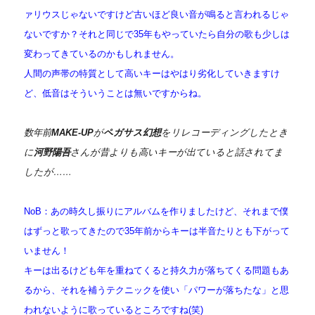
ァリウスじゃないですけど古いほど良い音が鳴ると言われるじゃ
ないですか？それと同じで35年もやっていたら自分の歌も少しは
変わってきているのかもしれません。
人間の声帯の特質として高いキーはやはり劣化していきますけ
ど、低音はそういうことは無いですからね。
数年前
MAKE-UP
が
ペガサス幻想
をリレコーディングしたとき
に
河野陽吾
さんが昔よりも高いキーが出ていると話されてま
したが……
NoB：あの時久し振りにアルバムを作りましたけど、それまで僕
はずっと歌ってきたので35年前からキーは半音たりとも下がって
いません！
キーは出るけども年を重ねてくると持久力が落ちてくる問題もあ
るから、それを補うテクニックを使い「パワーが落ちたな」と思
われないように歌っているところですね(笑)