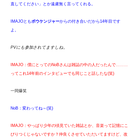
直してください」とか遠慮無く言ってくれる。
IMAJOとも
ボウケンジャー
からの付き合いだから14年目です
よ。
PVにも参加されてますしね。
IMAJO：僕にとってのNoBさんは雑誌の中の人だったんで………
ってこれ14年前のインタビューでも同じこと話したな(笑)
一同爆笑
NoB：変わってね～(笑)
IMAJO：やっぱり少年の頃見ていた雑誌とか、音楽って記憶にこ
びりつくじゃないですか？仲良くさせていただいてますけど、改