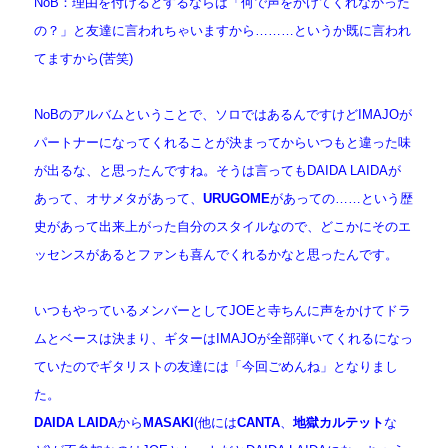
NoB：理由を付けるとするならば「何で声をかけてくれなかった
の？」と友達に言われちゃいますから………というか既に言われ
てますから(苦笑)
NoBのアルバムということで、ソロではあるんですけどIMAJOが
パートナーになってくれることが決まってからいつもと違った味
が出るな、と思ったんですね。そうは言ってもDAIDA LAIDAが
あって、オサメタがあって、
URUGOME
があっての……という歴
史があって出来上がった自分のスタイルなので、どこかにそのエ
ッセンスがあるとファンも喜んでくれるかなと思ったんです。
いつもやっているメンバーとしてJOEと寺ちんに声をかけてドラ
ムとベースは決まり、ギターはIMAJOが全部弾いてくれるになっ
ていたのでギタリストの友達には「今回ごめんね」となりまし
た。
DAIDA LAIDA
から
MASAKI
(他には
CANTA
、
地獄カルテット
な