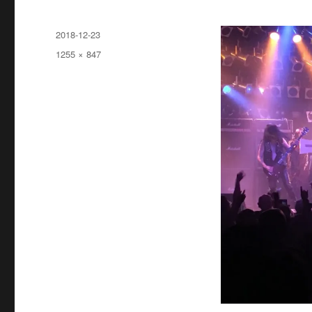
投
2018-12-23
稿
フ
1255 × 847
日:
ル
サ
イ
ズ