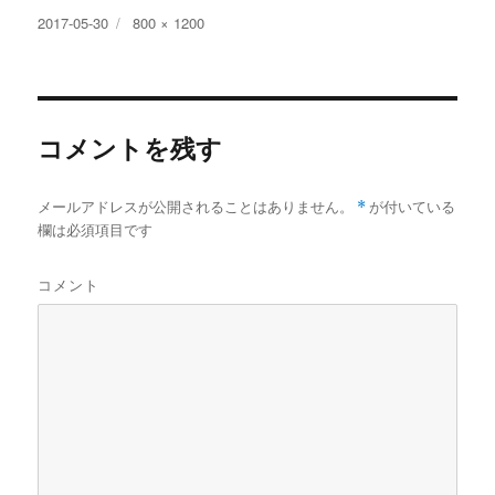
投
フ
2017-05-30
800 × 1200
稿
ル
日:
サ
イ
ズ
コメントを残す
メールアドレスが公開されることはありません。
*
が付いている
欄は必須項目です
コメント