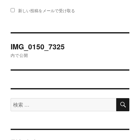
新しい投稿をメールで受け取る
投
IMG_0150_7325
稿
内で公開
ナ
ビ
ゲ
検
検
ー
索
索
シ
対
象:
ョ