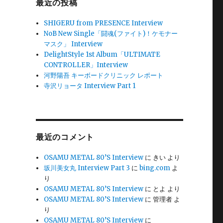
最近の投稿
SHIGERU from PRESENCE Interview
NoB New Single「闘魂(ファイト)！ケモナー
マスク」 Interview
DelightStyle 1st Album「ULTIMATE
CONTROLLER」Interview
河野陽吾 キーボードクリニック レポート
寺沢リョータ Interview Part 1
最近のコメント
OSAMU METAL 80’S Interview
に
きい
より
坂川美女丸 Interview Part 3
に
bing.com
よ
り
OSAMU METAL 80’S Interview
に
とよ
より
OSAMU METAL 80’S Interview
に
管理者
よ
り
OSAMU METAL 80’S Interview
に