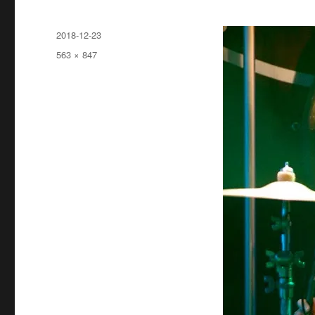
投
2018-12-23
稿
フ
563 × 847
日:
ル
サ
イ
ズ