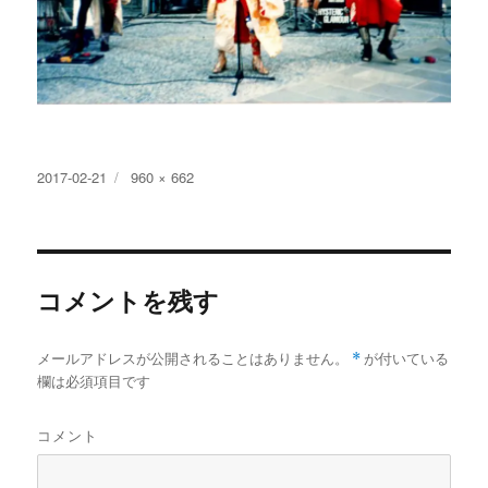
投
フ
2017-02-21
960 × 662
稿
ル
日:
サ
イ
ズ
コメントを残す
メールアドレスが公開されることはありません。
*
が付いている
欄は必須項目です
コメント