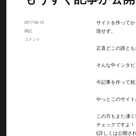
投
2017-02-12
サイトを作ってか
稿
カ
雑記
現せず。
日:
テ
も
コメント
ゴ
う
正直どこの誰とも
リ
す
ー
ぐ
記
そんな中インタビ
事
が
今記事を作って校
公
開
で
やっとこのサイト
き
そ
う
この方もまた凄く
で
チェックですよ！
す
(詳しくは公開さ
に