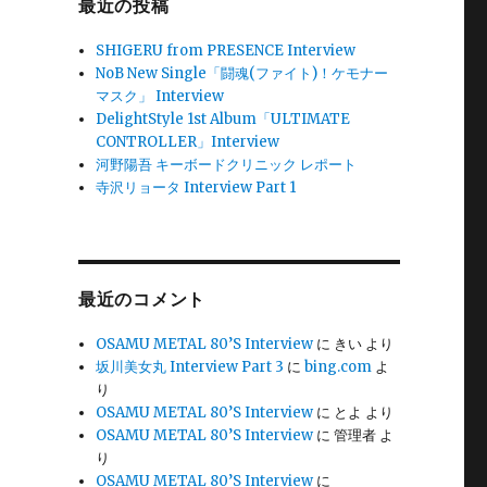
最近の投稿
SHIGERU from PRESENCE Interview
NoB New Single「闘魂(ファイト)！ケモナー
マスク」 Interview
DelightStyle 1st Album「ULTIMATE
CONTROLLER」Interview
河野陽吾 キーボードクリニック レポート
寺沢リョータ Interview Part 1
最近のコメント
OSAMU METAL 80’S Interview
に
きい
より
坂川美女丸 Interview Part 3
に
bing.com
よ
り
OSAMU METAL 80’S Interview
に
とよ
より
OSAMU METAL 80’S Interview
に
管理者
よ
り
OSAMU METAL 80’S Interview
に